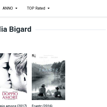
ANNO
TOP Rated
ia Bigard
pio amore (2017)
Frantz (2016)
6.2
7.5