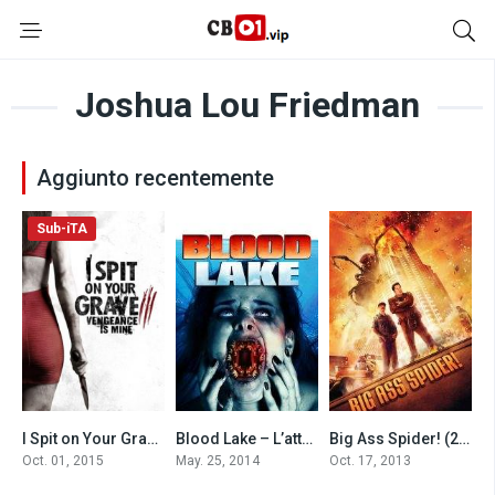
Joshua Lou Friedman
Aggiunto recentemente
Sub-iTA
I Spit on Your Grave III: Vengeance is Mine (2015)
Blood Lake – L’attacco delle lamprede killer (2014)
Big Ass Spider! (2013)
5.2
3.8
5.3
Oct. 01, 2015
May. 25, 2014
Oct. 17, 2013