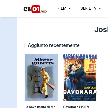
FILM
SERIE TV
Jos
Aggiunto recentemente
La nave matta di Mr. Roberts (1955)
Sayonara (1957)
7.7
7.2