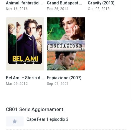
Animali fantastici e dove trovarli (2016)
Grand Budapest Hotel (2014)
Gravity (2013)
7.3
8.1
7.7
Nov. 16, 2016
Feb. 26, 2014
Oct. 03, 2013
Bel Ami – Storia di un seduttore (2012)
Espiazione (2007)
5.4
7.8
Mar. 09, 2012
Sep. 07, 2007
CB01 Serie Aggiornamenti
Cape Fear 1 episodio 3