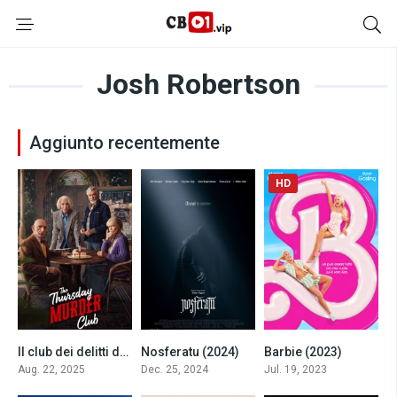
Josh Robertson
Aggiunto recentemente
HD
Il club dei delitti del giovedì (2025)
Nosferatu (2024)
Barbie (2023)
0
7.8
7.5
Aug. 22, 2025
Dec. 25, 2024
Jul. 19, 2023