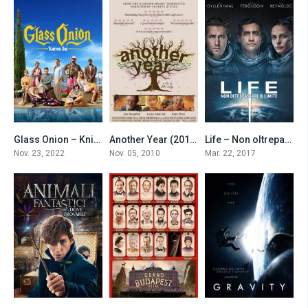
Glass Onion – Knives Out (2022)
Another Year (2010)
Life – Non oltrepassare il limite (2017)
8
7.4
6.6
Nov. 23, 2022
Nov. 05, 2010
Mar. 22, 2017