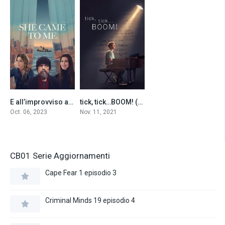
E all’improvviso arriva l’amore – She Came to Me (2023)
tick, tick…BOOM! (2021)
6
8.6
Oct. 06, 2023
Nov. 11, 2021
CB01 Serie Aggiornamenti
Cape Fear 1 episodio 3
Criminal Minds 19 episodio 4