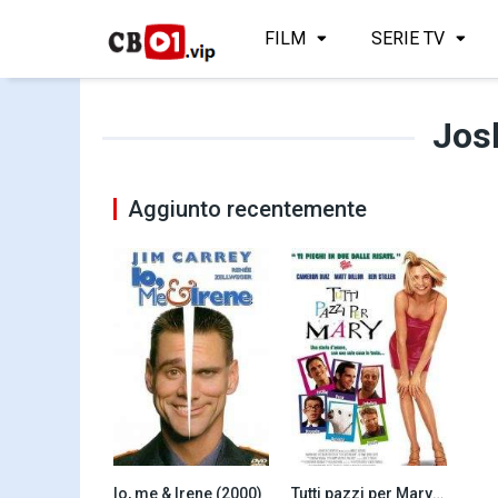
FILM
SERIE TV
Jos
Aggiunto recentemente
Io, me & Irene (2000)
Tutti pazzi per Mary (1998)
6.6
7.1