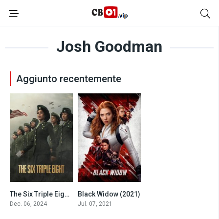
Josh Goodman
Aggiunto recentemente
The Six Triple Eight (2024)
Black Widow (2021)
6
7.3
Dec. 06, 2024
Jul. 07, 2021