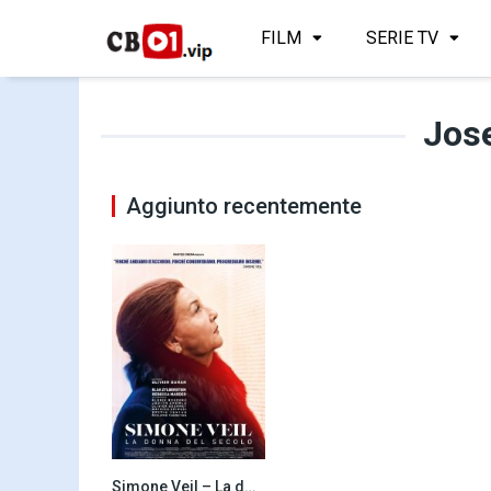
FILM
SERIE TV
Jose
Aggiunto recentemente
Simone Veil – La donna del secolo (2022)
6.8