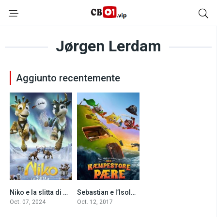
Jørgen Lerdam
Aggiunto recentemente
Niko e la slitta di Babbo Natale (2024)
Sebastian e l’Isola misteriosa (2017)
6.3
6.2
Oct. 07, 2024
Oct. 12, 2017