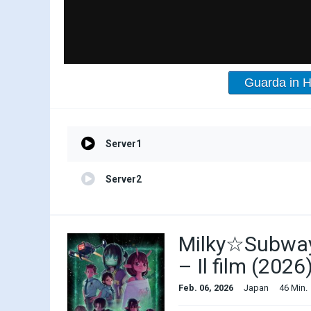
Guarda in 
Server1
Server2
Milky☆Subway:
– Il film (2026
Feb. 06, 2026
Japan
46 Min.