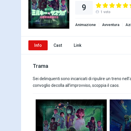
9
1
voto
Animazione
Avventura
Az
Info
Cast
Link
Trama
Sei delinquenti sono incaricati di ripulire un treno nel
convoglio decolla all’improvviso, scoppia il caos.