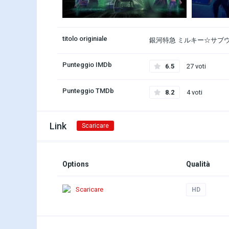
titolo originiale
銀河特急 ミルキー☆サブ
Punteggio IMDb
6.5
27 voti
Punteggio TMDb
8.2
4 voti
Link
Scaricare
Options
Qualità
Scaricare
HD