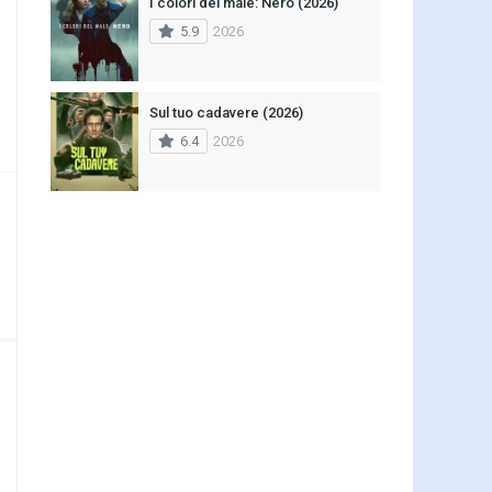
I colori del male: Nero (2026)
5.9
2026
Sul tuo cadavere (2026)
6.4
2026