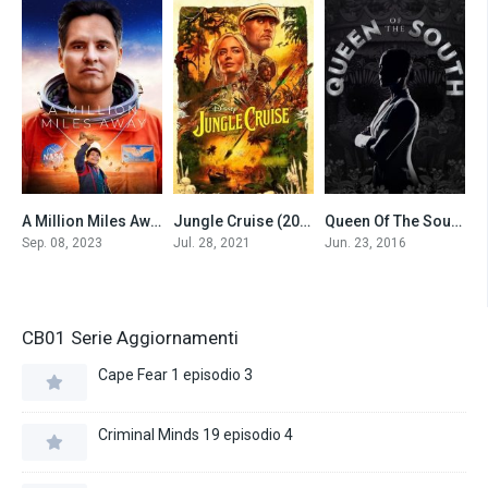
A Million Miles Away (2023)
Jungle Cruise (2021)
Queen Of The South – La regina del sud
0
0
7.1
Sep. 08, 2023
Jul. 28, 2021
Jun. 23, 2016
CB01 Serie Aggiornamenti
Cape Fear 1 episodio 3
Criminal Minds 19 episodio 4