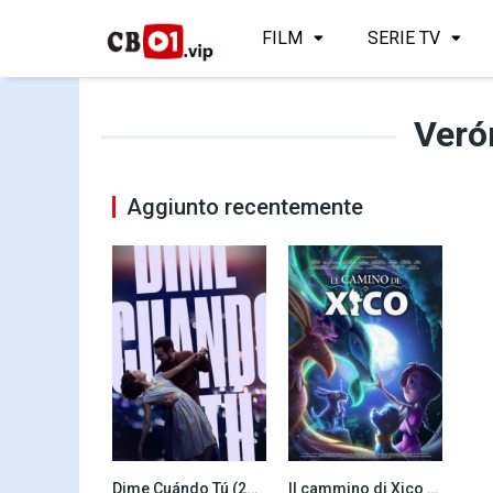
FILM
SERIE TV
Veró
Aggiunto recentemente
Dime Cuándo Tú (2020)
Il cammino di Xico (2020)
6.3
6.5