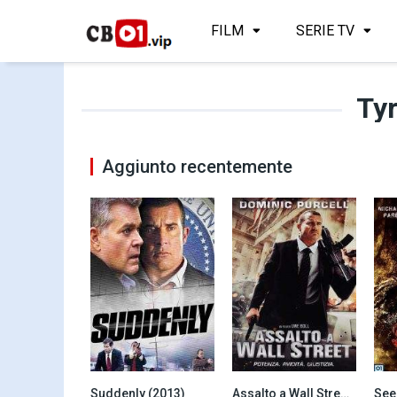
FILM
SERIE TV
Tyr
Aggiunto recentemente
Suddenly (2013)
Assalto a Wall Street (2013)
See
3.6
6.1