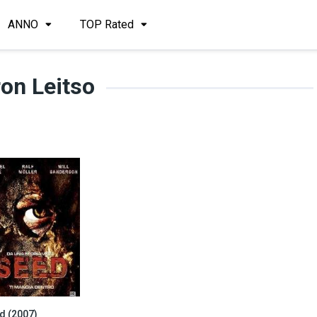
ANNO
TOP Rated
on Leitso
d (2007)
3.0