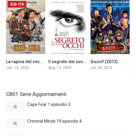
Sub-iTA
La rapina del secolo (2020)
Il segreto dei suoi occhi (2009)
Goool! (2013)
7.3
8.2
6.5
Jan. 16, 2020
Aug. 13, 2009
Jul. 18, 2013
CB01 Serie Aggiornamenti
Cape Fear 1 episodio 3
Criminal Minds 19 episodio 4