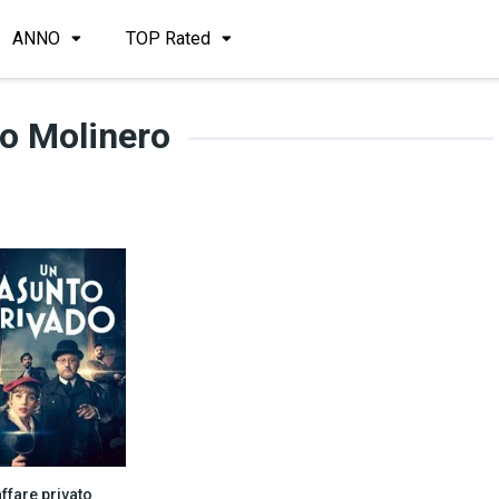
ANNO
TOP Rated
o Molinero
ffare privato
8.1