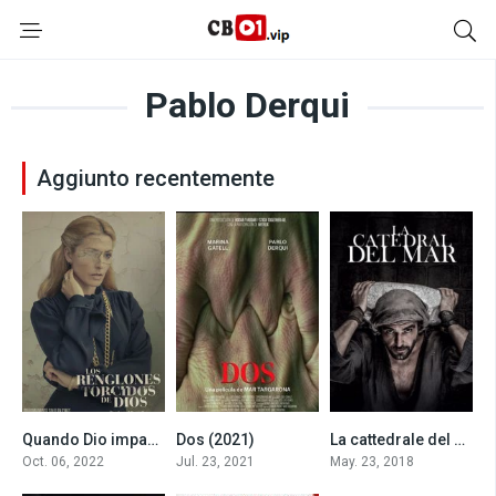
Pablo Derqui
Aggiunto recentemente
Quando Dio imparò a scrivere (2022)
Dos (2021)
La cattedrale del mare
7.2
5.1
6.5
Oct. 06, 2022
Jul. 23, 2021
May. 23, 2018