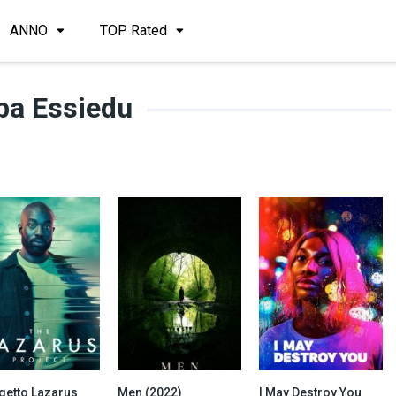
ANNO
TOP Rated
pa Essiedu
getto Lazarus
Men (2022)
I May Destroy You
8.5
6.1
7.8