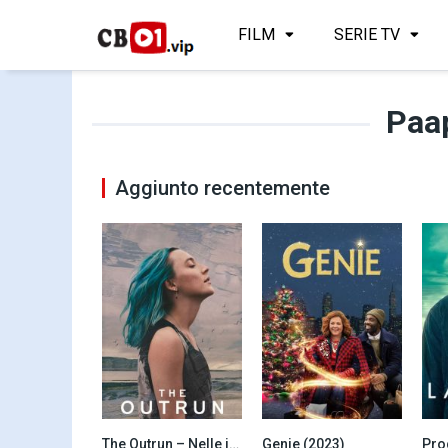
FILM
SERIE TV
Paa
Aggiunto recentemente
The Outrun – Nelle isole estreme (2024)
Genie (2023)
Pro
6.9
5.9