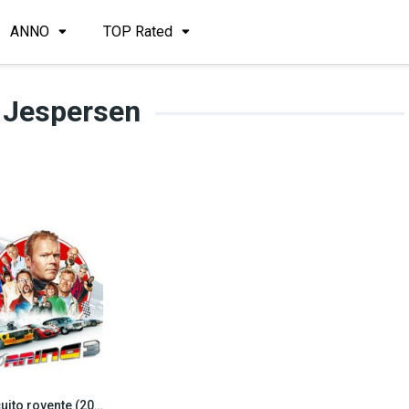
ANNO
TOP Rated
 Jespersen
Circuito rovente (2020)
5.5