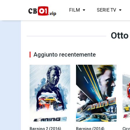
FILM
SERIE TV
Otto
Aggiunto recentemente
Børning 2 (2016)
Børning (2014)
5.9
6.2