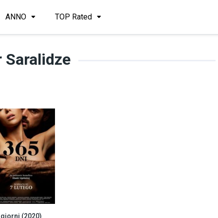
ANNO
TOP Rated
r Saralidze
giorni (2020)
3.7