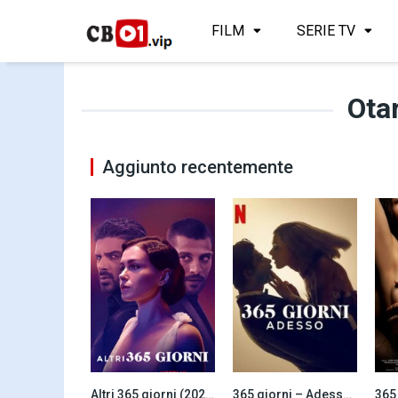
FILM
SERIE TV
Ota
Aggiunto recentemente
Altri 365 giorni (2022)
365 giorni – Adesso (2022)
365 
3.2
8.3