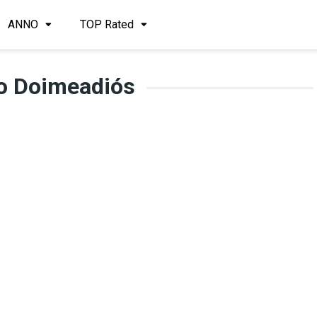
ANNO
TOP Rated
o Doimeadiós