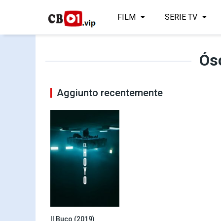
FILM
SERIE TV
Ósc
Aggiunto recentemente
Il Buco (2019)
7.2