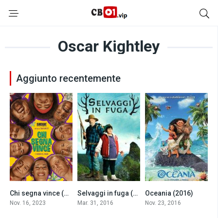
Oscar Kightley
Aggiunto recentemente
Chi segna vince (2023)
Selvaggi in fuga (2016)
Oceania (2016)
6.6
7.9
7.6
Nov. 16, 2023
Mar. 31, 2016
Nov. 23, 2016