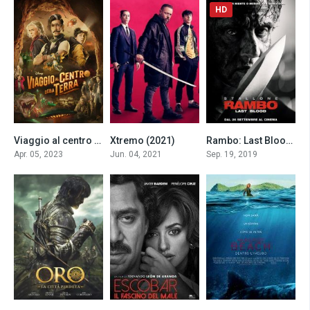
HD
Viaggio al centro della Terra
Xtremo (2021)
Rambo: Last Blood (2019)
0
0
6.9
Apr. 05, 2023
Jun. 04, 2021
Sep. 19, 2019