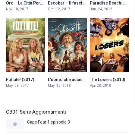
Oro – La Città Perduta (2017)
Escobar – Il fascino del male (2017)
Paradise Beach: Dentro l’incubo (2016)
5.6
6.3
6.3
Nov. 10, 2017
Oct. 12, 2017
Jun. 24, 2016
Fottute! (2017)
L’uomo che uccise Don Chisciotte (2018)
The Losers (2010)
4.5
6.5
6.4
May. 03, 2017
May. 19, 2018
Apr. 23, 2010
CB01 Serie Aggiornamenti
Cape Fear 1 episodio 3