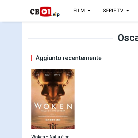
FILM
SERIE TV
Osc
Aggiunto recentemente
Woken – Nulla è come sembra (2024)
5.8