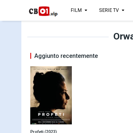
FILM
SERIE TV
Orw
Aggiunto recentemente
Profeti (2023)
5.5