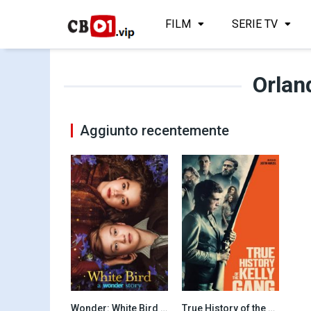
FILM
SERIE TV
Orlan
Aggiunto recentemente
Wonder: White Bird (2024)
True History of the Kelly Gang (2020)
7.4
6.1