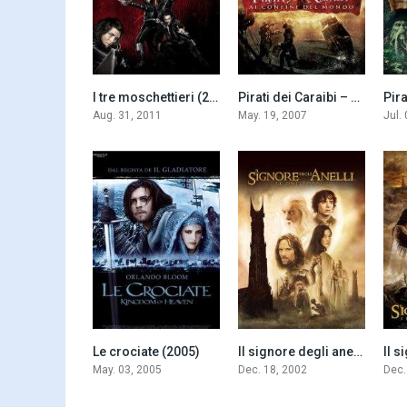
I tre moschettieri (2011)
Pirati dei Caraibi – Ai confini del mondo (2007)
5.8
7.1
Aug. 31, 2011
May. 19, 2007
Jul.
Le crociate (2005)
Il signore degli anelli – Le due torri (2002)
7.2
8.7
May. 03, 2005
Dec. 18, 2002
Dec.