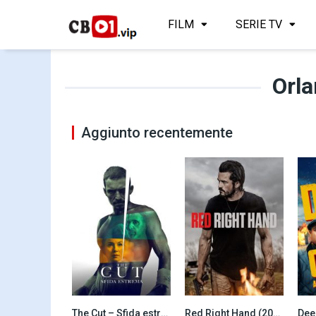
FILM
SERIE TV
Orl
Aggiunto recentemente
The Cut – Sfida estrema (2025)
Red Right Hand (2024)
5.7
5.5