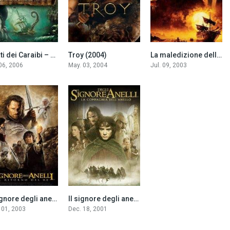
Pirati dei Caraibi – La maledizione del forziere fantasma (2006)
Troy (2004)
La maledizione della prima luna (2003)
7.3
7.2
8.0
 06, 2006
May. 03, 2004
Jul. 09, 2003
Il signore degli anelli – Il ritorno del re (2003)
Il signore degli anelli – La compagnia dell’anello (2001)
8.9
8.8
 01, 2003
Dec. 18, 2001