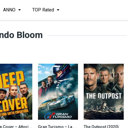
ANNO
TOP Rated
ando Bloom
Deep Cover – Attori sotto copertura (2025)
Gran Turismo – La storia di un sogno impossibile (2023)
The Outpost (2020)
8.5
7.4
6.8