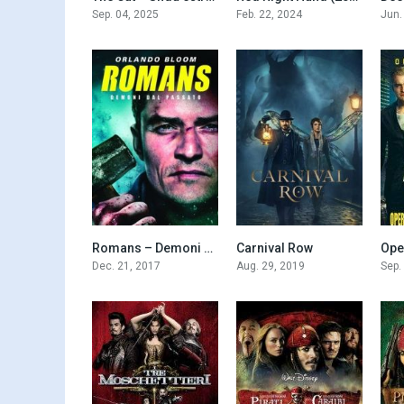
Sep. 04, 2025
Feb. 22, 2024
Jun.
Romans – Demoni dal passato (2017)
Carnival Row
5.3
8.1
Dec. 21, 2017
Aug. 29, 2019
Sep.