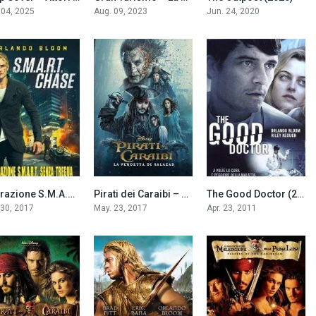
 04, 2025
Aug. 09, 2023
Jun. 24, 2020
Operazione S.M.A.R.T. Senza tregua (2017)
Pirati dei Caraibi – La vendetta di Salazar (2017)
The Good Doctor (2011)
5.2
6.6
5.5
 30, 2017
May. 23, 2017
Apr. 23, 2011