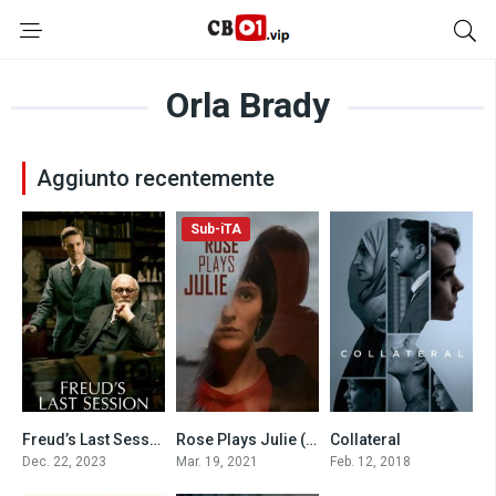
Orla Brady
Aggiunto recentemente
Sub-iTA
Freud’s Last Session (2023)
Rose Plays Julie (2021)
Collateral
6
6.4
6.1
Dec. 22, 2023
Mar. 19, 2021
Feb. 12, 2018