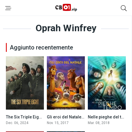
Oprah Winfrey
Aggiunto recentemente
The Six Triple Eight (2024)
Gli eroi del Natale (2017)
Nelle pieghe del tempo (2018)
6
6.1
4.2
Dec. 06, 2024
Nov. 15, 2017
Mar. 08, 2018