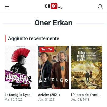
Öner Erkan
Aggiunto recentemente
Sub-iTA
La famiglia Uysal
Azizler (2021)
L’albero dei frutti selvatici (2018)
10
0
8.3
Mar. 30, 2022
Jan. 08, 2021
Aug. 08, 2018