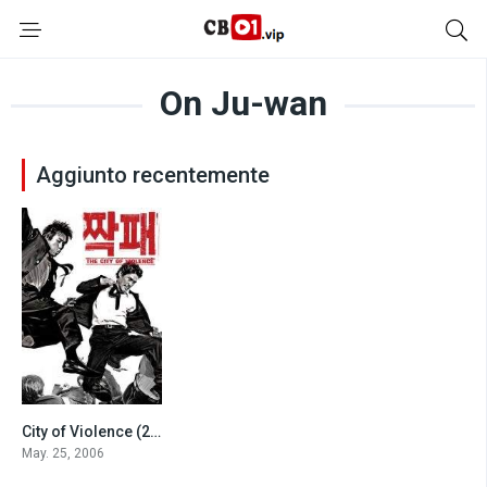
On Ju-wan
Aggiunto recentemente
City of Violence (2006)
6.7
May. 25, 2006