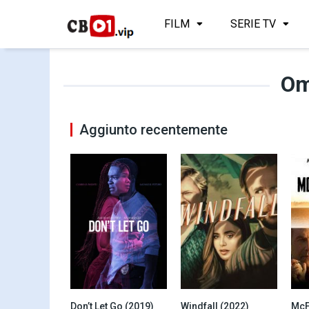
FILM
SERIE TV
Om
Aggiunto recentemente
Don’t Let Go (2019)
Windfall (2022)
McF
6.3
5.9