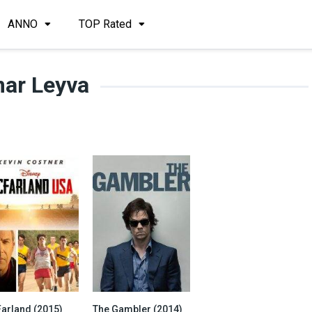
ANNO
TOP Rated
ar Leyva
arland (2015)
The Gambler (2014)
7.4
6.0