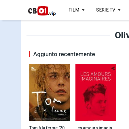
FILM
SERIE TV
Oli
Aggiunto recentemente
Tom à la ferme (2013)
Les amours imaginaires (2010)
7.0
7.2