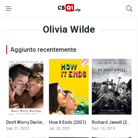
Olivia Wilde
Aggiunto recentemente
Don’t Worry Darling (2022)
How It Ends (2021)
Richard Jewell (2019)
6.3
5.1
7.7
Sep. 21, 2022
Jul. 20, 2021
Dec. 13, 2019