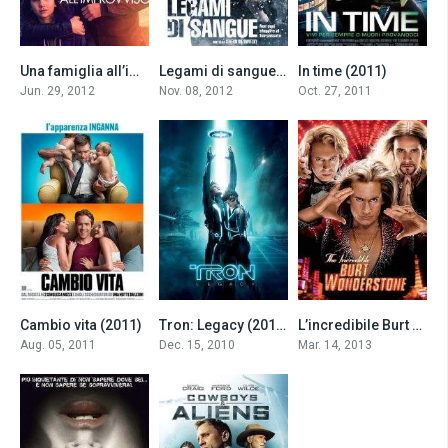
Una famiglia all’improvviso (2012)
Legami di sangue (2012)
In time (2011)
7.1
6.3
6.7
Jun. 29, 2012
Nov. 08, 2012
Oct. 27, 2011
Cambio vita (2011)
Tron: Legacy (2010)
L’incredibile Burt Wonderstone (2013)
6.3
6.8
5.9
Aug. 05, 2011
Dec. 15, 2010
Mar. 14, 2013