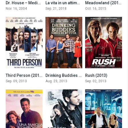
Dr. House – Medical Division
La vita in un attimo (2018)
Meadowland (2015)
8.6
6.5
5.8
Nov. 16, 2004
Sep. 21, 2018
Oct. 16, 2015
Third Person (2013)
Drinking Buddies – Amici di bevuta (2013)
Rush (2013)
6.4
6.1
8.1
Sep. 09, 2013
Aug. 23, 2013
Sep. 02, 2013