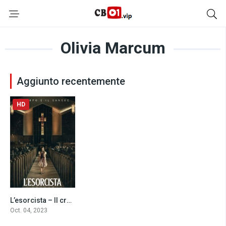
Olivia Marcum
Aggiunto recentemente
HD
L’esorcista – Il credente (2023)
5.2
Oct. 04, 2023