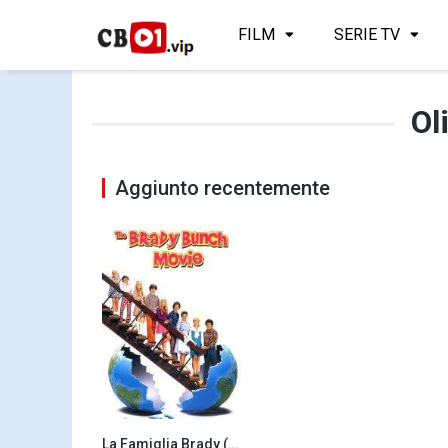
FILM
SERIE TV
Ol
Aggiunto recentemente
La Famiglia Brady (1995)
6.0