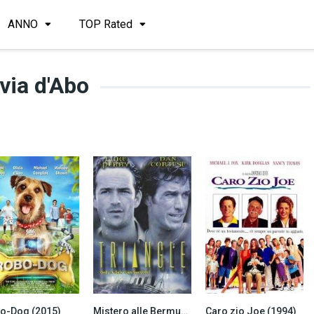
ANNO
TOP Rated
ivia d'Abo
o-Dog (2015)
Mistero alle Bermuda (2001)
Caro zio Joe (1994)
4.8
4.8
6.3