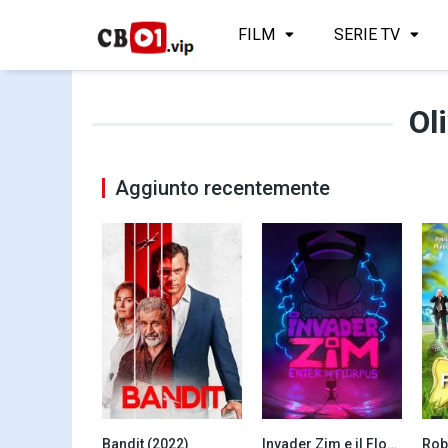
FILM
SERIE TV
Ol
Aggiunto recentemente
Bandit (2022)
Invader Zim e il Florpus (2019)
Rob
6.4
8.0