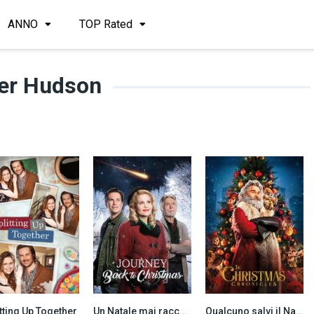
ANNO
TOP Rated
ver Hudson
tting Up Together
Un Natale mai raccontato (2016)
Qualcuno salvi il Natale (2018)
6.2
7.1
7.1