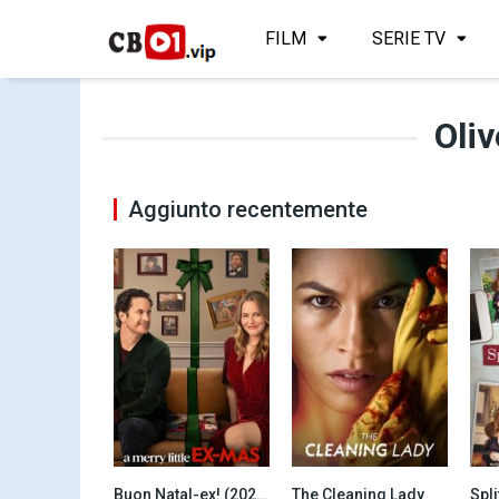
FILM
SERIE TV
Oli
Aggiunto recentemente
Buon Natal-ex! (2025)
The Cleaning Lady
Spli
0
8.1