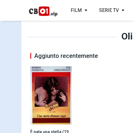
FILM
SERIE TV
Ol
Aggiunto recentemente
È nata una stella (1976)
6.4