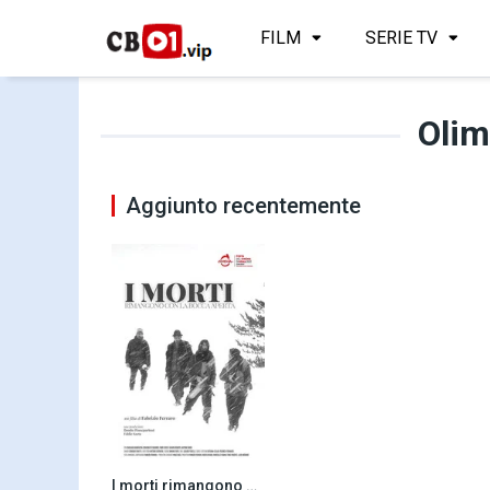
FILM
SERIE TV
Olim
Aggiunto recentemente
I morti rimangono con la bocca aperta (2022)
0