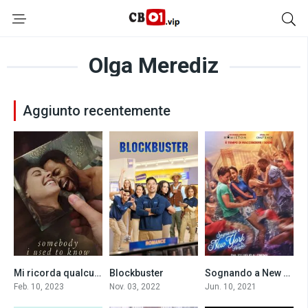
Olga Merediz
Aggiunto recentemente
Mi ricorda qualcuno (2023)
Blockbuster
Sognando a New York – In the Heights (2021)
6.2
8
7.5
Feb. 10, 2023
Nov. 03, 2022
Jun. 10, 2021