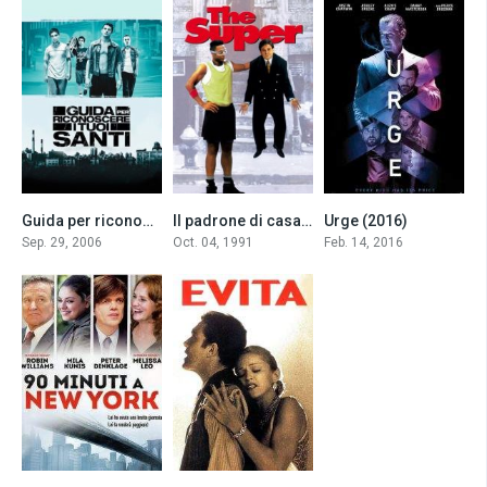
Guida per riconoscere i tuoi santi (2006)
Il padrone di casa (1991)
Urge (2016)
7.0
5.5
4.7
Sep. 29, 2006
Oct. 04, 1991
Feb. 14, 2016