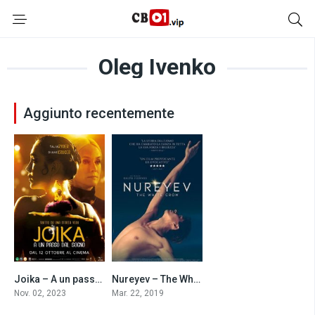
Oleg Ivenko
Aggiunto recentemente
Joika – A un passo dal sogno (2023)
Nureyev – The White Crow (2019)
7.3
6.5
Nov. 02, 2023
Mar. 22, 2019