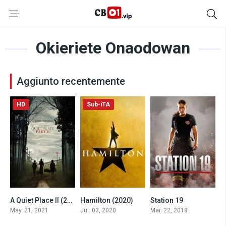
Okieriete Onaodowan
Aggiunto recentemente
HD
Sub-iTA
A Quiet Place II (2021)
Hamilton (2020)
Station 19
0
8.5
8.2
May. 21, 2021
Jul. 03, 2020
Mar. 22, 2018