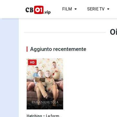
FILM
SERIE TV
Oi
Aggiunto recentemente
HD
Hatching – La forma del male (2022)
6.3