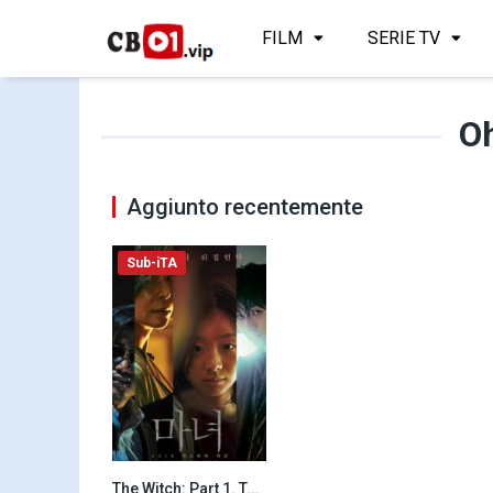
FILM
SERIE TV
O
Aggiunto recentemente
Sub-iTA
The Witch: Part 1. The Subversion (2018)
7.2