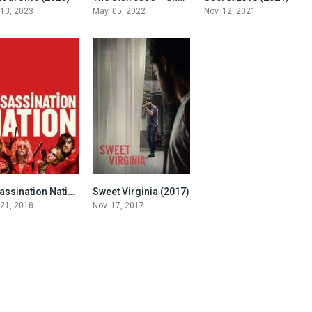
 10, 2023
May. 05, 2022
Nov. 12, 2021
Assassination Nation (2018)
Sweet Virginia (2017)
5.9
6.2
 21, 2018
Nov. 17, 2017