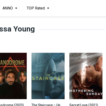
ANNO
TOP Rated
ssa Young
odrome (2023)
The Staircase – Una morte sospetta
Secret Love (2021)
4.8
7.5
5.9