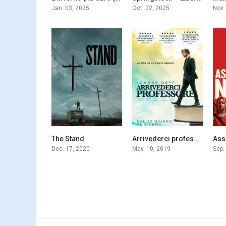
Jan. 03, 2025
Oct. 22, 2025
Nov.
The Stand
Arrivederci professore (2019)
7.5
6.7
Dec. 17, 2020
May. 10, 2019
Sep.