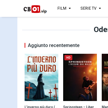
FILM
SERIE TV
Ode
Aggiunto recentemente
HD
L’inverno più duro (2025)
Springsteen – Liberami dal nulla (2025)
Man
5.7
6.9