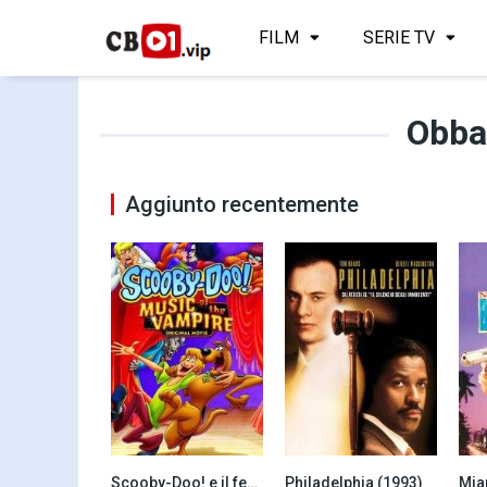
FILM
SERIE TV
Obba
Aggiunto recentemente
Scooby-Doo! e il festival dei vampiri (2012)
Philadelphia (1993)
Mia
6.6
7.7