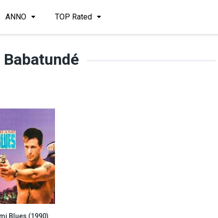
ANNO
TOP Rated
 Babatundé
mi Blues (1990)
6.4