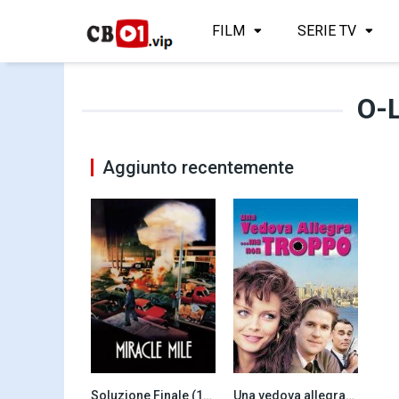
FILM
SERIE TV
O-
Aggiunto recentemente
Soluzione Finale (1989)
Una vedova allegra… ma non troppo (1988)
7.0
6.1