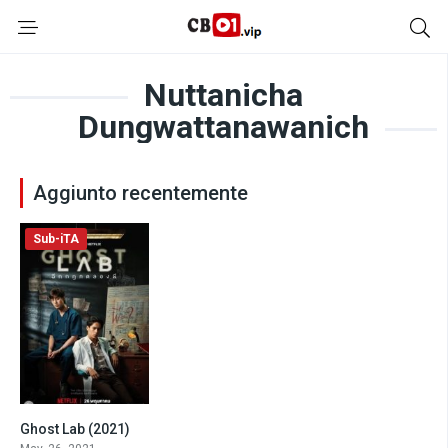
Nuttanicha
Dungwattanawanich
Aggiunto recentemente
Sub-iTA
Ghost Lab (2021)
0