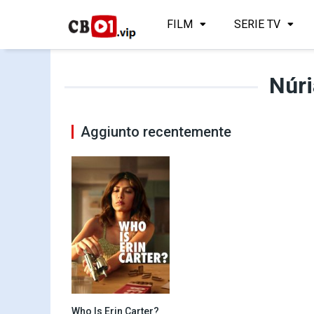
FILM
SERIE TV
Núri
Aggiunto recentemente
Who Is Erin Carter?
5